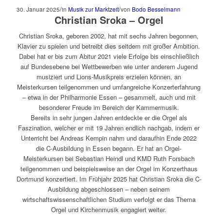
/
/
30. Januar 2025
in
Musik zur Marktzeit
von
Bodo Besselmann
Christian Sroka – Orgel
Christian Sroka, geboren 2002, hat mit sechs Jahren begonnen,
Klavier zu spielen und betreibt dies seitdem mit großer Ambition.
Dabei hat er bis zum Abitur 2021 viele Erfolge bis einschließlich
auf Bundesebene bei Wettbewerben wie unter anderem Jugend
musiziert und Lions-Musikpreis erzielen können, an
Meisterkursen teilgenommen und umfangreiche Konzerterfahrung
– etwa in der Philharmonie Essen – gesammelt, auch und mit
besonderer Freude im Bereich der Kammermusik.
Bereits in sehr jungen Jahren entdeckte er die Orgel als
Faszination, welcher er mit 19 Jahren endlich nachgab, indem er
Unterricht bei Andreas Kempin nahm und daraufhin Ende 2022
die C-Ausbildung in Essen begann. Er hat an Orgel-
Meisterkursen bei Sebastian Heindl und KMD Ruth Forsbach
teilgenommen und beispielsweise an der Orgel im Konzerthaus
Dortmund konzertiert. Im Frühjahr 2025 hat Christian Sroka die C-
Ausbildung abgeschlossen – neben seinem
wirtschaftswissenschaftlichen Studium verfolgt er das Thema
Orgel und Kirchenmusik engagiert weiter.