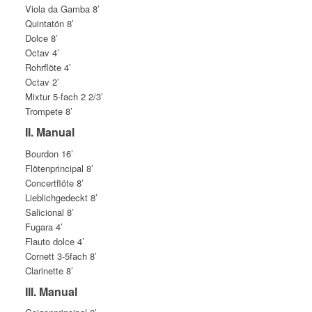
Viola da Gamba 8’
Quintatön 8’
Dolce 8’
Octav 4’
Rohrflöte 4’
Octav 2’
Mixtur 5-fach 2 2/3’
Trompete 8’
II. Manual
Bourdon 16’
Flötenprincipal 8’
Concertflöte 8’
Lieblichgedeckt 8’
Salicional 8’
Fugara 4’
Flauto dolce 4’
Cornett 3-5fach 8’
Clarinette 8’
III. Manual