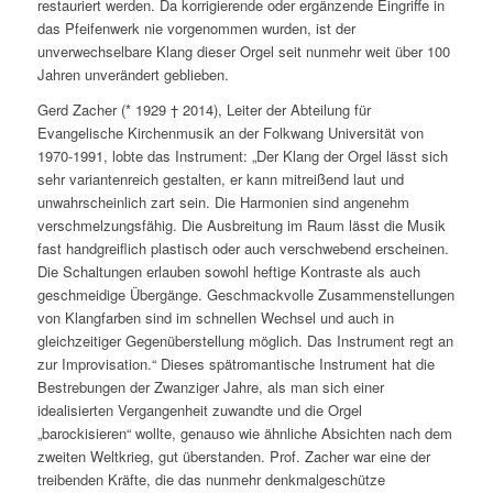
restauriert werden. Da korrigierende oder ergänzende Eingriffe in
das Pfeifenwerk nie vorgenommen wurden, ist der
unverwechselbare Klang dieser Orgel seit nunmehr weit über 100
Jahren unverändert geblieben.
Gerd Zacher (* 1929 † 2014), Leiter der Abteilung für
Evangelische Kirchenmusik an der Folkwang Universität von
1970-1991, lobte das Instrument: „Der Klang der Orgel lässt sich
sehr variantenreich gestalten, er kann mitreißend laut und
unwahrscheinlich zart sein. Die Harmonien sind angenehm
verschmelzungsfähig. Die Ausbreitung im Raum lässt die Musik
fast handgreiflich plastisch oder auch verschwebend erscheinen.
Die Schaltungen erlauben sowohl heftige Kontraste als auch
geschmeidige Übergänge. Geschmackvolle Zusammenstellungen
von Klangfarben sind im schnellen Wechsel und auch in
gleichzeitiger Gegenüberstellung möglich. Das Instrument regt an
zur Improvisation.“ Dieses spätromantische Instrument hat die
Bestrebungen der Zwanziger Jahre, als man sich einer
idealisierten Vergangenheit zuwandte und die Orgel
„barockisieren“ wollte, genauso wie ähnliche Absichten nach dem
zweiten Weltkrieg, gut überstanden. Prof. Zacher war eine der
treibenden Kräfte, die das nunmehr denkmalgeschütze