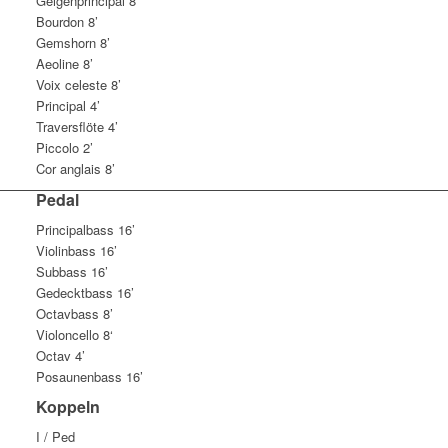
Geigenprincipal 8’
Bourdon 8’
Gemshorn 8’
Aeoline 8’
Voix celeste 8’
Principal 4’
Traversflöte 4’
Piccolo 2’
Cor anglais 8’
Pedal
Principalbass 16’
Violinbass 16’
Subbass 16’
Gedecktbass 16’
Octavbass 8’
Violoncello 8‘
Octav 4’
Posaunenbass 16’
Koppeln
I / Ped