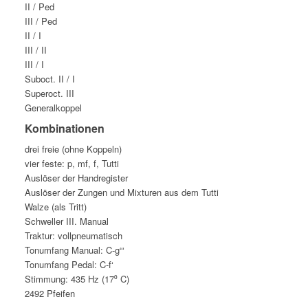
II / Ped
III / Ped
II / I
III / II
III / I
Suboct. II / I
Superoct. III
Generalkoppel
Kombinationen
drei freie (ohne Koppeln)
vier feste: p, mf, f, Tutti
Auslöser der Handregister
Auslöser der Zungen und Mixturen aus dem Tutti
Walze (als Tritt)
Schweller III. Manual
Traktur: vollpneumatisch
Tonumfang Manual: C-g“‘
Tonumfang Pedal: C-f‘
Stimmung: 435 Hz (17⁰ C)
2492 Pfeifen