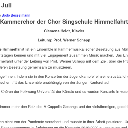
 Juli
n
Bodo Besselmann
Kammerchor der Chor Singschule Himmelfahrt
Clemens Heidt, Klavier
Leitung: Prof. Werner Schepp
e Himmelfahrt
ist ein Ensemble in kammermusikalischer Besetzung aus Mül
eitstagen kennen und mit viel Engagement zusammen Musik machen. Das Ens
elfahrt unter der Leitung von Prof. Werner Schepp mit dem Ziel, über die P
nderen Besetzung gemeinsam zu musizieren.
gerinnen, indem sie in den Konzerten der Jugendkantorei einzelne zusätzlic
zwischen tritt das Ensemble unabhängig von der Jungen Kantorei auf.
t Chören der Folkwang Universität der Künste und es wurden Konzerte in ve
 immer mehr den Reiz des A Cappella Gesangs und der vielstimmigen, geschi
ch nicht von der Pandemie verschont und musste in ihrer Arbeit pausieren. 
 Konzertprogramm in Anlehnung an die Konzerte 2019/2020 zu gestalten und 