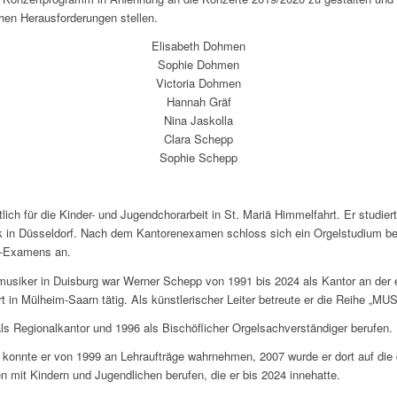
en Herausforderungen stellen.
Elisabeth Dohmen
Sophie Dohmen
Victoria Dohmen
Hannah Gräf
Nina Jaskolla
Clara Schepp
Sophie Schepp
tlich für die Kinder- und Jugendchorarbeit in St. Mariä Himmelfahrt. Er studie
in Düsseldorf. Nach dem Kantorenexamen schloss sich ein Orgelstudium bei P
t-Examens an.
nmusiker in Duisburg war Werner Schepp von 1991 bis 2024 als Kantor an der 
rt in Mülheim-Saarn tätig. Als künstlerischer Leiter betreute er die Reihe
s Regionalkantor und 1996 als Bischöflicher Orgelsachverständiger berufen.
 konnte er von 1999 an Lehraufträge wahrnehmen, 2007 wurde er dort auf die 
 mit Kindern und Jugendlichen berufen, die er bis 2024 innehatte.