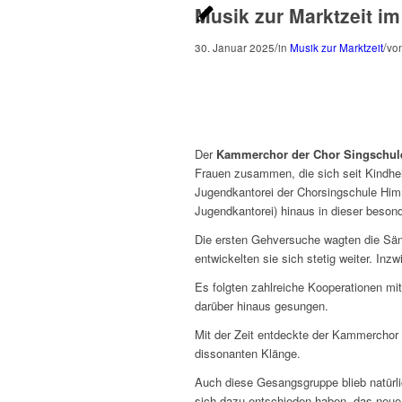
Musik zur Marktzeit im
/
/
30. Januar 2025
in
Musik zur Marktzeit
vo
Der
Kammerchor der Chor Singschul
Frauen zusammen, die sich seit Kindh
Jugendkantorei der Chorsingschule Himm
Jugendkantorei) hinaus in dieser beso
Die ersten Gehversuche wagten die Sän
entwickelten sie sich stetig weiter. In
Es folgten zahlreiche Kooperationen mi
darüber hinaus gesungen.
Mit der Zeit entdeckte der Kammerchor
dissonanten Klänge.
Auch diese Gesangsgruppe blieb natürli
sich dazu entschieden haben, das neue