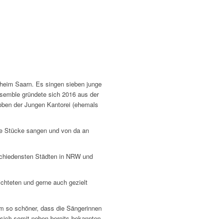
heim Saarn. Es singen sieben junge
emble gründete sich 2016 aus der
roben der Jungen Kantorei (ehemals
he Stücke sangen und von da an
rschiedensten Städten in NRW und
chteten und gerne auch gezielt
Um so schöner, dass die Sängerinnen
sich somit neben bereits bekannten