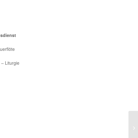
esdienst
uerflöte
 – Liturgie
Mu